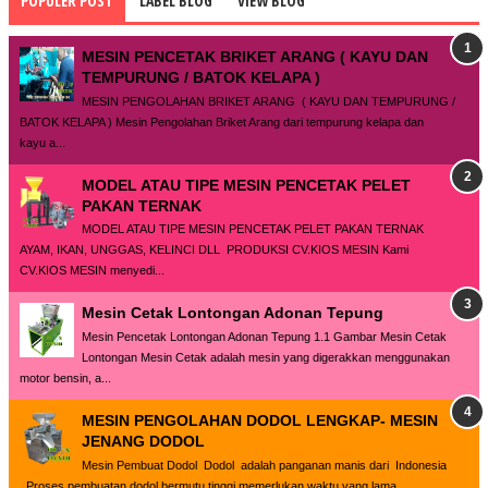
POPULER POST
LABEL BLOG
VIEW BLOG
MESIN PENCETAK BRIKET ARANG ( KAYU DAN
TEMPURUNG / BATOK KELAPA )
MESIN PENGOLAHAN BRIKET ARANG ( KAYU DAN TEMPURUNG /
BATOK KELAPA ) Mesin Pengolahan Briket Arang dari tempurung kelapa dan
kayu a...
MODEL ATAU TIPE MESIN PENCETAK PELET
PAKAN TERNAK
MODEL ATAU TIPE MESIN PENCETAK PELET PAKAN TERNAK
AYAM, IKAN, UNGGAS, KELINCI DLL PRODUKSI CV.KIOS MESIN Kami
CV.KIOS MESIN menyedi...
Mesin Cetak Lontongan Adonan Tepung
Mesin Pencetak Lontongan Adonan Tepung 1.1 Gambar Mesin Cetak
Lontongan Mesin Cetak adalah mesin yang digerakkan menggunakan
motor bensin, a...
MESIN PENGOLAHAN DODOL LENGKAP- MESIN
JENANG DODOL
Mesin Pembuat Dodol Dodol adalah panganan manis dari Indonesia
. Proses pembuatan dodol bermutu tinggi memerlukan waktu yang lama ...