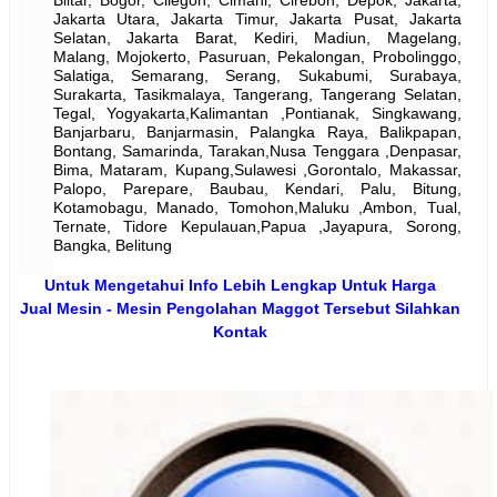
Blitar, Bogor, Cilegon, Cimahi, Cirebon, Depok, Jakarta,
Jakarta Utara, Jakarta Timur, Jakarta Pusat, Jakarta
Selatan, Jakarta Barat, Kediri, Madiun, Magelang,
Malang, Mojokerto, Pasuruan, Pekalongan, Probolinggo,
Salatiga, Semarang, Serang, Sukabumi, Surabaya,
Surakarta, Tasikmalaya, Tangerang, Tangerang Selatan,
Tegal, Yogyakarta,Kalimantan ,Pontianak, Singkawang,
Banjarbaru, Banjarmasin, Palangka Raya, Balikpapan,
Bontang, Samarinda, Tarakan,Nusa Tenggara ,Denpasar,
Bima, Mataram, Kupang,Sulawesi ,Gorontalo, Makassar,
Palopo, Parepare, Baubau, Kendari, Palu, Bitung,
Kotamobagu, Manado, Tomohon,Maluku ,Ambon, Tual,
Ternate, Tidore Kepulauan,Papua ,Jayapura, Sorong,
Bangka, Belitung
Untuk Mengetahui Info Lebih Lengkap Untuk
Harga
Jual
Mesin - Mesin Pengolahan Maggot Tersebut Silahkan
Kontak