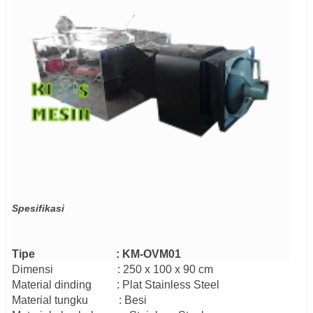
Spesifikasi
Tipe : KM-OVM01
Dimensi
:
25
0 x
100
x
90
cm
Material
dinding
: Plat
Stainless Steel
Material
tungku
:
B
esi