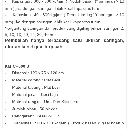
Kapasitas : 300 - 500 kg/jam ( Produk basah )*
(saringan > 13
·
mm ) jika dengan saringan lebih kecil kapasitas turun
Kapasitas : 40 - 300 kg/jam ( Produk kering )*
( saringan > 10
·
mm) jika dengan saringan lebih kecil kapasitas turun
*tergantung saringan dan produk yang digiling pilihan saringan 2,
5, 10, 13, 20, 24, 30, 40 mm
Pembelian hanya terpasang satu ukuran saringan,
ukuran lain di jual terpisah
KM-CH500-J
Dimensi : 120 x 75 x 120 cm
·
Material corong : Plat Besi
·
Material tabung : Plat besi
·
Material pisau : Besi baja
·
Material rangka : Unp Dan Siku besi
·
Jumlah pisau : 50 pieces
·
Penggerak : Diesel 24 HP
·
Kapasitas : 500 - 750 kg/jam ( Produk basah )*
*
(saringan >
·