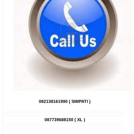
082138161990 ( SIMPATI )
087739688150 ( XL )