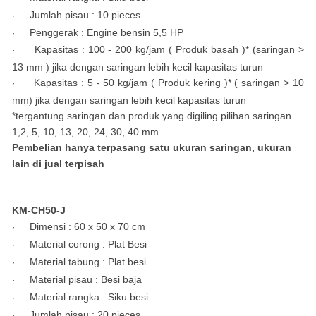
Jumlah pisau : 10 pieces
·
Penggerak : Engine bensin 5,5 HP
·
Kapasitas : 100 - 200 kg/jam ( Produk basah )* (saringan >
·
13 mm ) jika dengan saringan lebih kecil kapasitas turun
Kapasitas : 5 - 50 kg/jam ( Produk kering )* ( saringan > 10
·
mm) jika dengan saringan lebih kecil kapasitas turun
*tergantung saringan dan produk yang digiling pilihan saringan
1,2, 5, 10, 13, 20, 24, 30, 40 mm
Pembelian hanya terpasang satu ukuran saringan, ukuran
lain di jual terpisah
KM-CH50-J
Dimensi : 60 x 50 x 70 cm
·
Material corong : Plat Besi
·
Material tabung : Plat besi
·
Material pisau : Besi baja
·
Material rangka : Siku besi
·
Jumlah pisau : 20 pieces
·