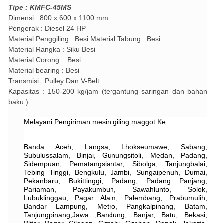
Tipe : KMFC-45MS
Dimensi :
8
00 x 600 x 1100 mm
Pengerak : Diesel 24 HP
Material Penggiling :
Besi
Material Tabung :
Besi
Material Rangka : Siku Besi
Material Corong :
Besi
Material bearing : Besi
Transmisi : Pulley Dan V-Belt
Kapasitas : 150-200 kg/jam (tergantung saringan dan bahan
baku )
Melayani Pengiriman mesin giling maggot Ke :
Banda Aceh, Langsa, Lhokseumawe, Sabang,
Subulussalam, Binjai, Gunungsitoli, Medan, Padang,
Sidempuan, Pematangsiantar, Sibolga, Tanjungbalai,
Tebing Tinggi, Bengkulu, Jambi, Sungaipenuh, Dumai,
Pekanbaru, Bukittinggi, Padang, Padang Panjang,
Pariaman, Payakumbuh, Sawahlunto, Solok,
Lubuklinggau, Pagar Alam, Palembang, Prabumulih,
Bandar Lampung, Metro, Pangkalpinang, Batam,
Tanjungpinang,Jawa ,Bandung, Banjar, Batu, Bekasi,