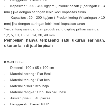
Penggerak : Diesel 8 HP
·
Kapasitas : 200 - 400 kg/jam ( Produk basah )*
(saringan > 13
·
mm ) jika dengan saringan lebih kecil kapasitas turun
Kapasitas : 20 - 200 kg/jam ( Produk kering )*( saringan > 10
·
mm) jika dengan saringan lebih kecil kapasitas turun
*tergantung saringan dan produk yang digiling pilihan saringan
1,2, 5, 10, 13, 20, 24, 30, 40 mm
Pembelian hanya terpasang satu ukuran saringan,
ukuran lain di jual terpisah
KM-CH300-J
Dimensi : 100 x 65 x 100 cm
·
Material corong : Plat Besi
·
Material tabung : Plat besi
·
Material pisau : Besi baja
·
Material rangka : Unp Dan Siku besi
·
Jumlah pisau : 40 pieces
·
Penggerak : Diesel 16HP
·