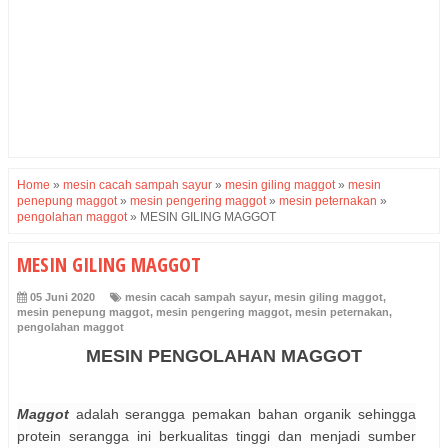
Home
»
mesin cacah sampah sayur
»
mesin giling maggot
»
mesin
penepung maggot
»
mesin pengering maggot
»
mesin peternakan
»
pengolahan maggot
»
MESIN GILING MAGGOT
MESIN GILING MAGGOT
05 Juni 2020
mesin cacah sampah sayur
,
mesin giling maggot
,
mesin penepung maggot
,
mesin pengering maggot
,
mesin peternakan
,
pengolahan maggot
MESIN PENGOLAHAN MAGGOT
Maggot
adalah serangga pemakan bahan organik sehingga
protein serangga ini berkualitas tinggi dan menjadi sumber