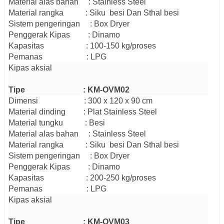
Material alas bahan : Stainless Steel
Material rangka
: Siku besi
Dan Sthal besi
Sistem pengeringan : Box Dryer
Penggerak
Kipas
: Dinamo
Kapasitas
:
10
0-
150
kg/
proses
Pemanas : LPG
Kipas aksial
Tipe : KM-OVM02
Dimensi
:
30
0 x
120
x
90
cm
Material
dinding
: Plat
Stainless Steel
Material
tungku
:
B
esi
Material alas bahan : Stainless Steel
Material rangka
: Siku besi
Dan Sthal besi
Sistem pengeringan : Box Dryer
Penggerak
Kipas
: Dinamo
Kapasitas
: 200
-25
0
kg/
proses
Pemanas : LPG
Kipas aksial
Tipe : KM-OVM03