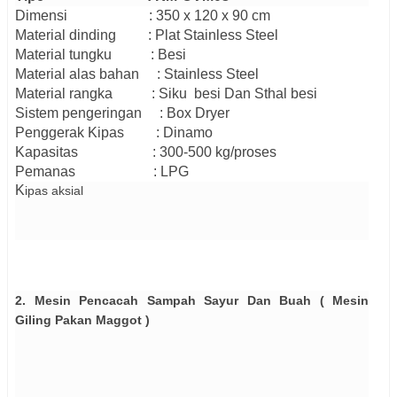
Dimensi
:
35
0 x
120
x
90
cm
Material
dinding
: Plat
Stainless Steel
Material
tungku
:
B
esi
Material alas bahan : Stainless Steel
Material rangka
: Siku besi
Dan Sthal besi
Sistem pengeringan : Box Dryer
Penggerak
Kipas
: Dinamo
Kapasitas
: 300
-
500
kg/
proses
Pemanas : LPG
K
ipas aksial
2. Mesin Pencacah Sampah Sayur Dan Buah ( Mesin
Giling Pakan Maggot )