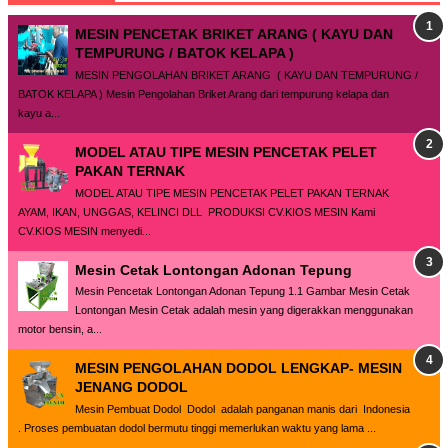
MESIN PENCETAK BRIKET ARANG ( KAYU DAN
TEMPURUNG / BATOK KELAPA )
MESIN PENGOLAHAN BRIKET ARANG ( KAYU DAN TEMPURUNG /
BATOK KELAPA ) Mesin Pengolahan Briket Arang dari tempurung kelapa dan
kayu a...
MODEL ATAU TIPE MESIN PENCETAK PELET
PAKAN TERNAK
MODEL ATAU TIPE MESIN PENCETAK PELET PAKAN TERNAK
AYAM, IKAN, UNGGAS, KELINCI DLL PRODUKSI CV.KIOS MESIN Kami
CV.KIOS MESIN menyedi...
Mesin Cetak Lontongan Adonan Tepung
Mesin Pencetak Lontongan Adonan Tepung 1.1 Gambar Mesin Cetak
Lontongan Mesin Cetak adalah mesin yang digerakkan menggunakan
motor bensin, a...
MESIN PENGOLAHAN DODOL LENGKAP- MESIN
JENANG DODOL
Mesin Pembuat Dodol Dodol adalah panganan manis dari Indonesia
. Proses pembuatan dodol bermutu tinggi memerlukan waktu yang lama ...