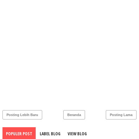
Posting Lebih Baru
Beranda
Posting Lama
POPULER POST
LABEL BLOG
VIEW BLOG