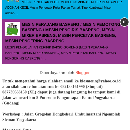
MESIN PENCETAK PELET MODEL KOMBINASI MIXER PENCAMPUR
ADONAN KECIL Mesin Pencetak Pelet Pakan Ternak Tipe Kombinasi Mixer
adalah ...
MESIN PERAJANG BASRENG / MESIN PEMOTONG
BASRENG / MESIN PENGIRIS BASRENG, MESIN
MIXER BASRENG, MESIN PENCETAK BASRENG,
MESIN PENGERING BASRENG
MESIN PENGOLAHAN KERIPIK BAKSO GORENG (MESIN PERAJANG
BASRENG, MESIN MIXER BASRENG, MESIN PENCETAK BASRENG, MESIN
PENGERING BASRENG ) ...
Diberdayakan oleh
Blogger
.
Untuk mengetahui harga silahkan email ke kiosmesin@yahoo.co.id
atau silahkan telfon atau sms ke 082138161990 (Simpati)
087739688150 (XL) dapat juga datang langsung ke tempat kami di
jalan wonosari km 8 Potorono Banguntapan Bantul Yogyakarta
(Gudang)
Workshop : Jalan Grogolan Dongkelsari Umbulmartani Ngemplak
Sleman Yogyakarta