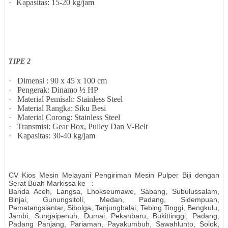
·
Kapasitas: 15-20 kg/jam
TIPE 2
·
Dimensi : 90 x 45 x 100 cm
·
Pengerak: Dinamo ½ HP
·
Material Pemisah: Stainless Steel
·
Material Rangka: Siku Besi
·
Material Corong: Stainless Steel
·
Transmisi: Gear Box, Pulley Dan V-Belt
·
Kapasitas: 30-40 kg/jam
CV Kios Mesin Melayani Pengiriman Mesin Pulper Biji dengan
Serat Buah Markissa ke :
Banda Aceh, Langsa, Lhokseumawe, Sabang, Subulussalam,
Binjai, Gunungsitoli, Medan, Padang, Sidempuan,
Pematangsiantar, Sibolga, Tanjungbalai, Tebing Tinggi, Bengkulu,
Jambi, Sungaipenuh, Dumai, Pekanbaru, Bukittinggi, Padang,
Padang Panjang, Pariaman, Payakumbuh, Sawahlunto, Solok,